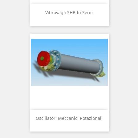
Vibrovagli SHB In Serie
Oscillatori Meccanici Rotazionali