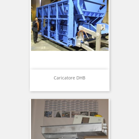
Caricatore DHB