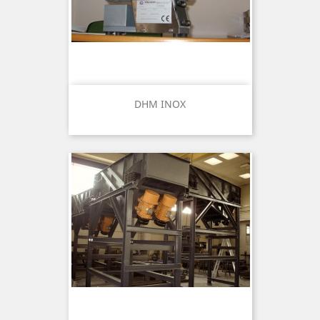
DHM INOX