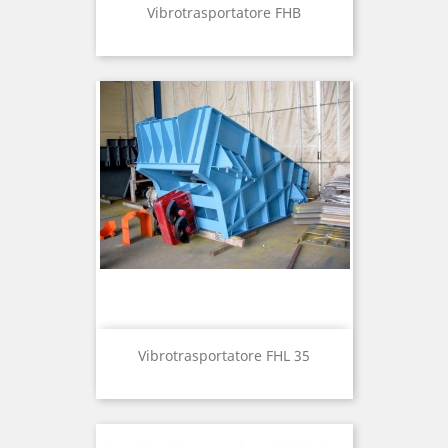
Vibrotrasportatore FHB
Vibrotrasportatore FHL 35