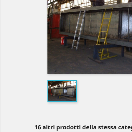
16 altri prodotti della stessa cate