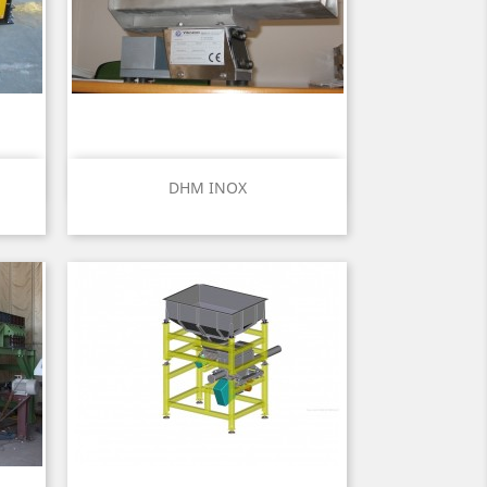
Anteprima

DHM INOX