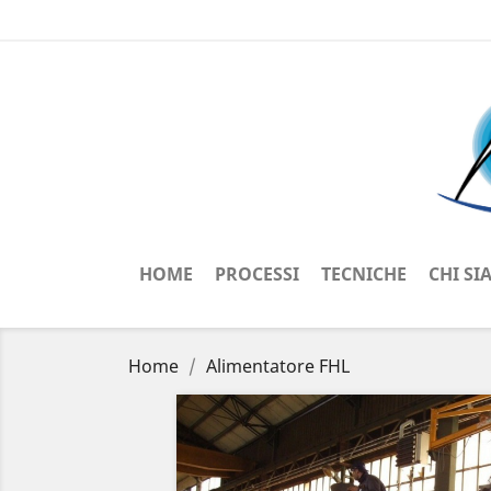
HOME
PROCESSI
TECNICHE
CHI S
Home
Alimentatore FHL