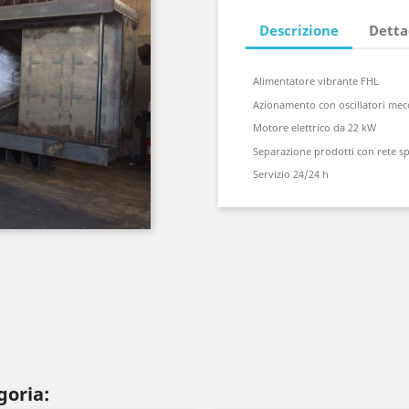
Descrizione
Detta
Alimentatore vibrante FHL
Azionamento con oscillatori mecc
Motore elettrico da 22 kW
Separazione prodotti con rete sp
Servizio 24/24 h
goria: