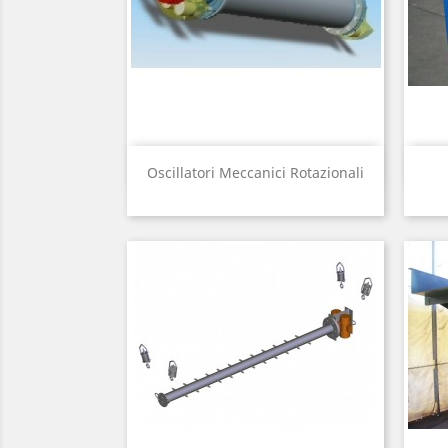
Anteprima

Oscillatori Meccanici Rotazionali