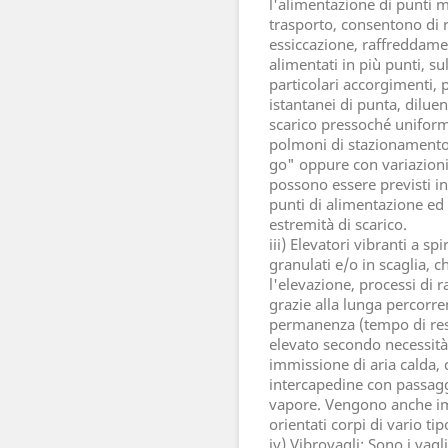
l'alimentazione di punti mu
trasporto, consentono di re
essiccazione, raffreddame
alimentati in più punti, s
particolari accorgimenti, 
istantanei di punta, dilue
scarico pressoché uniform
polmoni di stazionamento 
go" oppure con variazioni
possono essere previsti i
punti di alimentazione ed i
estremità di scarico.
iii) Elevatori vibranti a spi
granulati e/o in scaglia,
l'elevazione, processi di 
grazie alla lunga percorr
permanenza (tempo di res
elevato secondo necessità
immissione di aria calda, 
intercapedine con passagg
vapore. Vengono anche impi
orientati corpi di vario tip
iv) Vibrovagli: Sono i vag