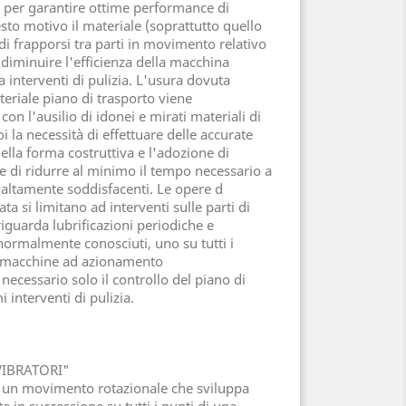
per garantire ottime performance di
to motivo il materiale (soprattutto quello
 di frapporsi tra parti in movimento relativo
 diminuire l'efficienza della macchina
 interventi di pulizia. L'usura dovuta
teriale piano di trasporto viene
on l'ausilio di idonei e mirati materiali di
i la necessità di effettuare delle accurate
della forma costruttiva e l'adozione di
te di ridurre al minimo il tempo necessario a
ti altamente soddisfacenti. Le opere d
si limitano ad interventi sulle parti di
guarda lubrificazioni periodiche e
 normalmente conosciuti, uno su tutti i
di macchine ad azionamento
necessario solo il controllo del piano di
 interventi di pulizia.
VIBRATORI"
n un movimento rotazionale che sviluppa
e in successione su tutti i punti di una