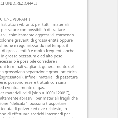
ICI UNIDIREZIONALI
CCHINE VIBRANTI
 Estrattori vibranti: per tutti i materiali
e pezzature con possibilità di trattare
asivi, chimicamente aggressivi, estraendo
colonne gravanti di grossa entità oppure
lmone e regolarizzando nel tempo, il
i, di grossa entità e molto frequenti anche
 in grossa pezzatura e ad alto peso
ecessario è possibile corredare i
oni terminali vaglianti, generalmente del
rima grossolana separazione granulometrica
sgrossatori). Infine i materiali di pezzatura
ere, possono essere trattati con canali
 ed eventualmente di gas.
 per materiali caldi (sino a 1000÷1200°C),
ltamente abrasivi, per materiali fragili che
ione "delicata"; possono trasportare
a tenuta di polvere ed ove richiesto, in
no di effettuare scarichi intermedi per