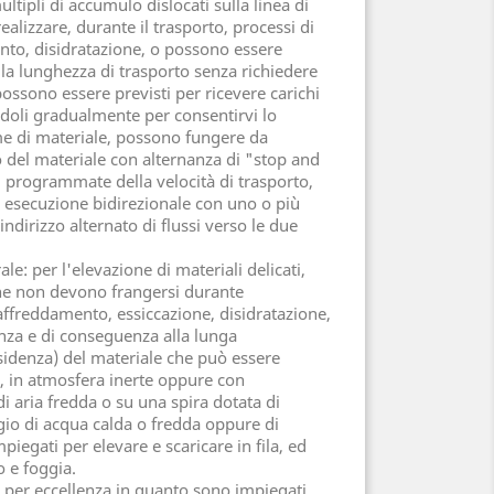
ltipli di accumulo dislocati sulla linea di
alizzare, durante il trasporto, processi di
nto, disidratazione, o possono essere
ulla lunghezza di trasporto senza richiedere
possono essere previsti per ricevere carichi
ndoli gradualmente per consentirvi lo
e di materiale, possono fungere da
del materiale con alternanza di "stop and
 programmate della velocità di trasporto,
n esecuzione bidirezionale con uno o più
ndirizzo alternato di flussi verso le due
rale: per l'elevazione di materiali delicati,
 che non devono frangersi durante
raffreddamento, essiccazione, disidratazione,
enza e di conseguenza alla lunga
idenza) del materiale che può essere
, in atmosfera inerte oppure con
di aria fredda o su una spira dotata di
io di acqua calda o fredda oppure di
egati per elevare e scaricare in fila, ed
o e foggia.
li per eccellenza in quanto sono impiegati