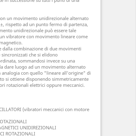
con un movimento unidirezionale alternato
 ±, rispetto ad un punto fermo di partenza,
imento unidirezionale può essere tale
a un vibratore con movimento lineare come
omagnetico.
e dalla combinazione di due movimenti
 sincronizzati che si elidono
ordinata, sommandosi invece su una
ì da dare luogo ad un movimento alternato
n analogia con quello "lineare all'origine" di
to si ottiene disponendo simmetricamente
ori rotazionali elettrici oppure meccanici.
CILLATORI (vibratori meccanici con motore
 ROTAZIONALI
AGNETICI UNIDIREZIONALI
ICI ROTAZIONALI