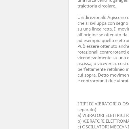
traiettoria circolare.
Unidirezionali: Agiscono 
che si sviluppa con segno
su una linea retta. Il mov
all'origine se ottenuto d
ad esempio quello elettr
Può essere ottenuto anch
rotazionali controrotanti e
vicendevolmente su una 
ascissa, o viceversa, cos
perfettamente rettilineo i
cui sopra. Detto movimen
e controrotanti due vibrat
I TIPI DI VIBRATORI O OS
separato)
a) VIBRATORI ELETTRICI
b) VIBRATORI ELETTROM
c) OSCILLATORI MECCAN