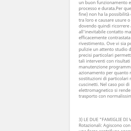
un buon funzionamento e 
processo e durata.Per ques
fine) non ha la possibilità
tra loro e causare usure o
dovendo quindi ricorrere a
all'inevitabile contatto ma
efficacemente contrastata c
rivestimento. Ove vi sia po
pulizie un attento studio 
precisi particolari permet
tali interventi con risulta
manutenzione programmata 
azionamento per quanto ri
sostituzioni di particolari
cuscinetti. Nel caso poi 
elettromagnetico si rende 
trasporto con normalissimi
3) LE DUE "FAMIGLIE DI 
Rotazionali: Agiscono co
una forza centrifuga agent