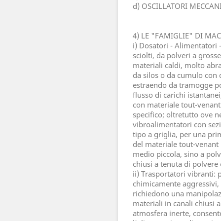
d) OSCILLATORI MECCAN
4) LE "FAMIGLIE" DI MA
i) Dosatori - Alimentatori -
sciolti, da polveri a gross
materiali caldi, molto abr
da silos o da cumulo con 
estraendo da tramogge po
flusso di carichi istantane
con materiale tout-venant
specifico; oltretutto ove n
vibroalimentatori con sezi
tipo a griglia, per una p
del materiale tout-venant (
medio piccola, sino a polv
chiusi a tenuta di polvere
ii) Trasportatori vibranti:
chimicamente aggressivi, a
richiedono una manipolaz
materiali in canali chiusi 
atmosfera inerte, consento