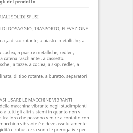
gli del prodotto
ALI SOLIDI SFUSI
ZI DI DOSAGGIO, TRASPORTO, ELEVAZIONE
lea ,a disco rotante, a piastre metalliche, a
a coclea, a piastre metalliche, redler ,
 a catena raschiante , a cassetto.
sche , a tazze, a coclea, a skip, redler, a
nclinata, di tipo rotante, a buratto, separatori
CASI USARE LE MACCHINE VIBRANTI
a della macchina vibrante negli studimpianti
o a tutti gli altri sistemi in quanto non vi
o tra loro che possono venire a contatto con
la macchina vibrante è e deve assolutamente
igidità e robustezza sono le prerogative per