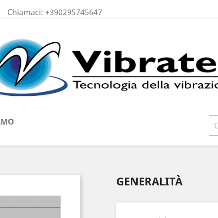
Chiamaci:
+390295745647
IAMO
GENERALITÀ